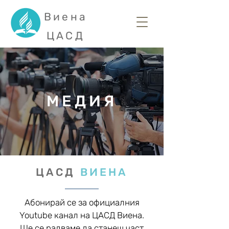
Виена
ЦАСД
МЕДИЯ
ЦАСД
ВИЕНА
Абонирай се за официалния
Youtube канал на ЦАСД Виена.
Ще се радваме да станеш част