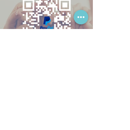
Kirche der
Siebenten-Tags-
Adventisten
AT60
3219 5037 0008
3592
Богослужения
Събота
10:00 – 12.30 и 19:00 – 20:00