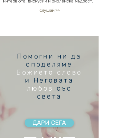
интервюта, дискусии и библейска мъдрост.
Слушай >>
Помогни ни да
споделяме
Божието слово
и Неговата
любов
със
света
ДАРИ СЕГА