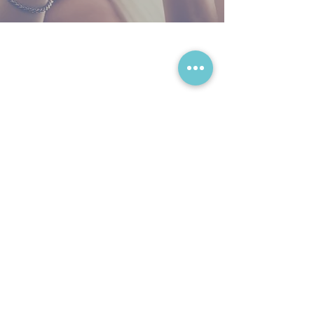
Богослужения
Събота
10:00 – 12.30 и 19:00 – 20:00
(18:00 – 19:00 зимен период )
Социални мрежи
Адрес
Haslingergasse 16
1170, Wien
Контакт
Email:
contact@sdabg.at
Teл.:
+43 67683322215
Teл.:
+43 660 7373737