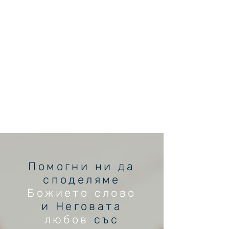
Помогни ни да
споделяме
Божието слово
и Неговата
любов
със