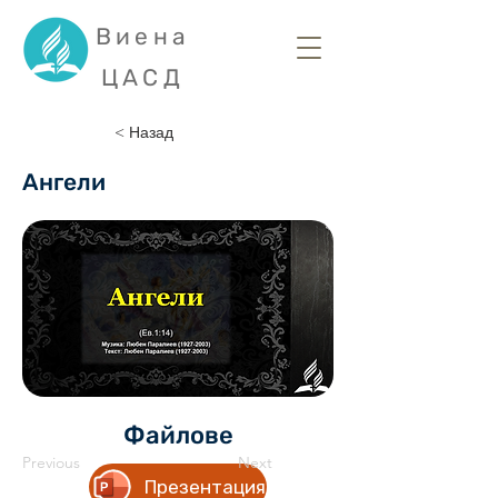
Виена
ЦАСД
< Назад
Ангели
Файлове
Previous
Next
Презентация