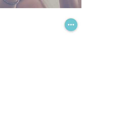
Богослужения
Събота
10:00 – 12.30 и 19:00 – 20:00
(18:00 – 19:00 зимен период )
Социални мрежи
Адрес
Haslingergasse 16
1170, Wien
Контакт
Email:
contact@sdabg.at
Teл.:
+43 67683322215
Teл.:
+43 660 7373737