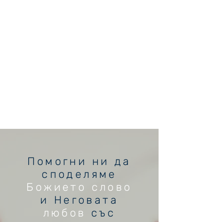
Помогни ни да
споделяме
Божието слово
и Неговата
любов
със