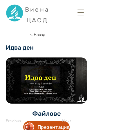
Виена
ЦАСД
< Назад
Идва ден
Файлове
Previous
Next
Презентация